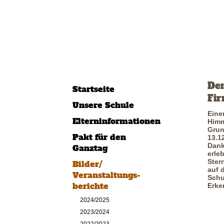
D
Startseite
Fir
Unsere Schule
Eine
Elterninformationen
Himm
Grun
Pakt für den
13.1
Dank
Ganztag
erle
Ster
Bilder/
auf 
Veranstaltungs-
Schu
berichte
Erke
2024/2025
2023/2024